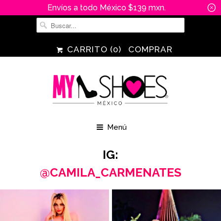
Envíos a todo México $139 mxn.
␡
CARRITO (
0
)
COMPRAR
Menú
IG:
@CAMILA_CARMENATES