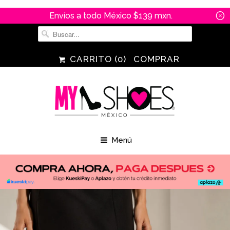
Envíos a todo México $139 mxn.
␡
CARRITO (
0
)
COMPRAR
Menú