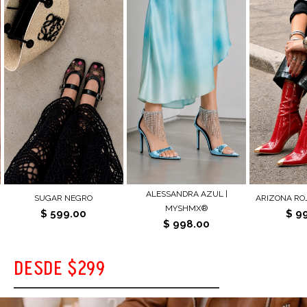
ARIZONA ROJO | MYSHMX®
KENDRA PLATA | MYSHMX®
ROSABELLE R
$ 998.00
$ 798.00
$ 8
DESDE $299