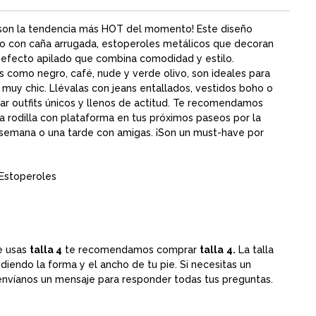
on la tendencia más HOT del momento! Este diseño
ado con caña arrugada, estoperoles metálicos que decoran
n efecto apilado que combina comodidad y estilo.
s como negro, café, nude y verde olivo, son ideales para
muy chic. Llévalas con jeans entallados, vestidos boho o
rar outfits únicos y llenos de actitud. Te recomendamos
a rodilla con plataforma
en tus próximos paseos por la
 semana o una tarde con amigas. ¡Son un must-have por
Estoperoles
e usas
talla 4
te recomendamos comprar
talla
4.
La talla
iendo la forma y el ancho de tu pie. Si necesitas un
 envíanos un mensaje para responder todas tus preguntas.