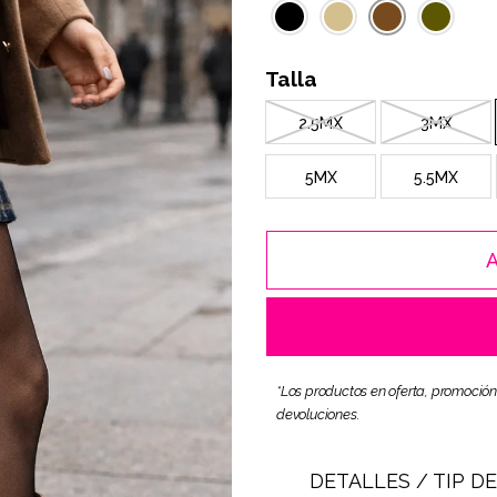
Talla
2.5MX
3MX
5MX
5.5MX
*Los productos en oferta, promoción
devoluciones.
DETALLES / TIP D