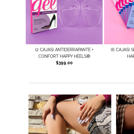
PANTE +
(6 CAJAS) SET EXTRA CONFORT
(2 CAJAS) 
EELS®
HAPPY HEELS®
HA
$399.00