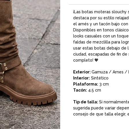
¡Las
botas moteras slouchy
s
destaca por su estilo relaj
el arnés y un tacón bajo co
Disponibles en tonos clásico
looks casuales con un toque 
faldas de mezclilla para log
usar estas
botas debajo de l
ciudad, escapadas de fin de
completo! 💖
Exterior:
Gamuza / Arnes / 
Interior:
Sintético
Plataforma:
3 cm
Tacón:
4.5 cm
Tip de talla:
Si normalment
sugerida puede variar depend
consejo de que talla elegir,