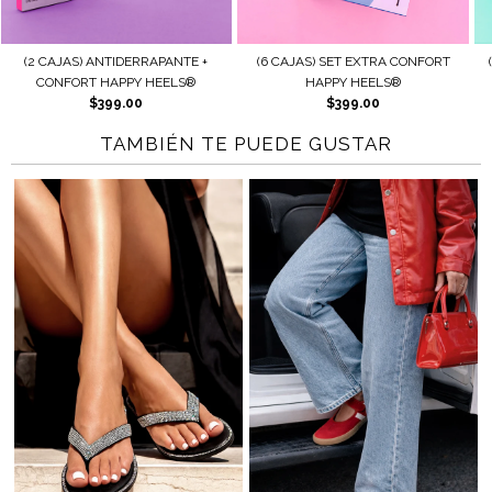
DERRAPANTE +
(6 CAJAS) SET EXTRA CONFORT
(2 CAJAS) AJUSTE +
PY HEELS®
HAPPY HEELS®
HAPPY HEE
.00
$399.00
$179.0
TAMBIÉN TE PUEDE GUSTAR