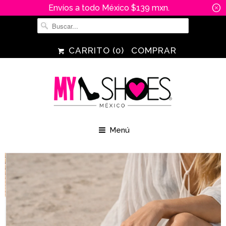
Envíos a todo México $139 mxn.
␡
CARRITO (
0
)
COMPRAR
Menú