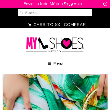
Envíos a todo México $139 mxn.
␡
CARRITO (
0
)
COMPRAR
Menú