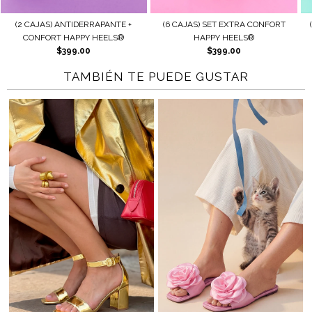
) ANTIDERRAPANTE +
(6 CAJAS) SET EXTRA CONFORT
(2 CAJAS) AJ
RT HAPPY HEELS®
HAPPY HEELS®
HAP
$399.00
$399.00
$
TAMBIÉN TE PUEDE GUSTAR