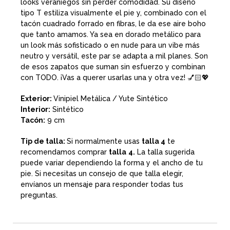
looks veraniegos sin perder comodidad. Su diseño
tipo T estiliza visualmente el pie y, combinado con el
tacón cuadrado forrado en fibras, le da ese aire boho
que tanto amamos. Ya sea en dorado metálico para
un look más sofisticado o en nude para un vibe más
neutro y versátil, este par se adapta a mil planes. Son
de esos zapatos que suman sin esfuerzo y combinan
con TODO. ¡Vas a querer usarlas una y otra vez! 💅🏻💖
Exterior:
Vinipiel Metálica / Yute Sintético
Interior:
Sintético
Tacón:
9 cm
Tip de talla:
Si normalmente usas
talla 4
te
recomendamos comprar
talla
4.
La talla sugerida
puede variar dependiendo la forma y el ancho de tu
pie. Si necesitas un consejo de que talla elegir,
envíanos un mensaje para responder todas tus
preguntas.