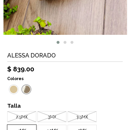
ALESSA DORADO
$ 839.00
Colores
Talla
2.5MX
3MX
3.5MX