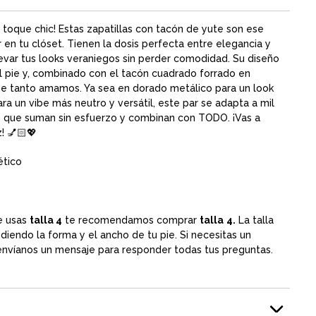
n toque chic! Estas zapatillas con tacón de yute son ese
 en tu clóset. Tienen la dosis perfecta entre elegancia y
elevar tus looks veraniegos sin perder comodidad. Su diseño
el pie y, combinado con el tacón cuadrado forrado en
que tanto amamos. Ya sea en dorado metálico para un look
ra un vibe más neutro y versátil, este par se adapta a mil
s que suman sin esfuerzo y combinan con TODO. ¡Vas a
! 💅🏻💖
ético
e usas
talla 4
te recomendamos comprar
talla
4.
La talla
iendo la forma y el ancho de tu pie. Si necesitas un
 envíanos un mensaje para responder todas tus preguntas.