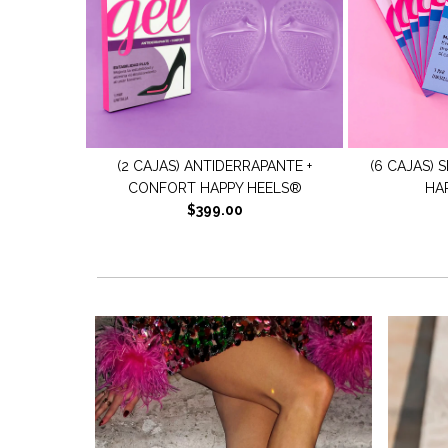
APANTE +
(6 CAJAS) SET EXTRA CONFORT
(2 CAJAS) 
EELS®
HAPPY HEELS®
HA
$399.00