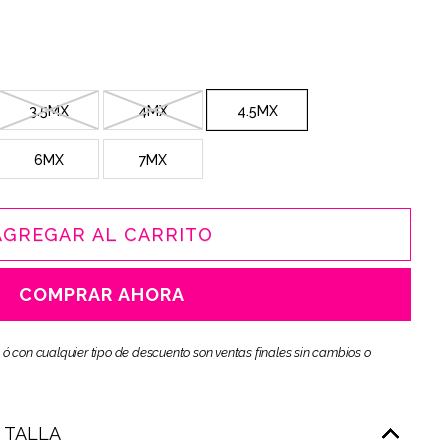
3.5MX
4MX
4.5MX
6MX
7MX
AGREGAR AL CARRITO
COMPRAR AHORA
 ó con cualquier tipo de descuento son ventas finales sin cambios o
E TALLA