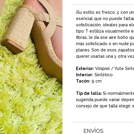
¡Su estilo es fresco, y con u
esencial que no puede faltar
sofisticación, ideales para 
tipo T estiliza visualmente 
fibras, le da ese aire boho 
más sofisticado o en nude pa
planes. Son de esos zapato
querer usarlas una y otra vez
Exterior:
Vinipiel / Yute Sint
Interior:
Sintético
Tacón:
9 cm
Tip de talla:
Si normalment
sugerida puede variar depend
consejo de que talla elegir,
ENVÍOS