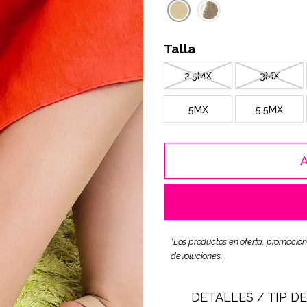
Talla
2.5MX
3MX
5MX
5.5MX
*Los productos en oferta, promoción
devoluciones.
DETALLES / TIP D