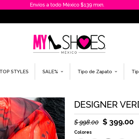
Envíos a todo México $139 mxn.
TOP STYLES
SALE%
Tipo de Zapato
Tip
DESIGNER VER
$ 399.00
$ 998.00
Colores