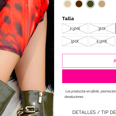
Talla
2.5MX
3MX
5MX
5.5MX
*Los productos en oferta, promoción
devoluciones.
DETALLES / TIP D