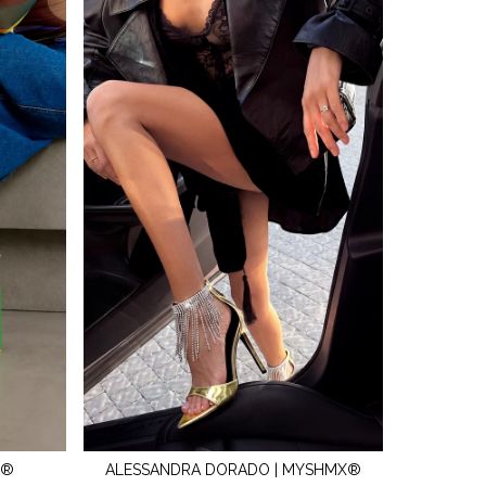
X®
ALESSANDRA DORADO | MYSHMX®