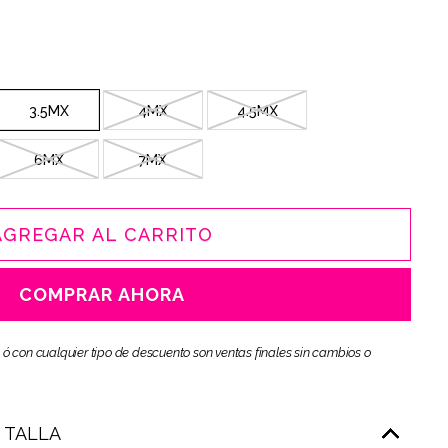
3.5MX
4MX
4.5MX
6MX
7MX
AGREGAR AL CARRITO
COMPRAR AHORA
 ó con cualquier tipo de descuento son ventas finales sin cambios o
E TALLA