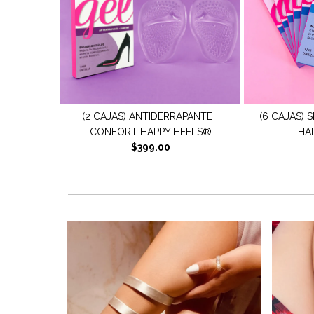
RAPANTE +
(6 CAJAS) SET EXTRA CONFORT
(2 CAJAS)
 HEELS®
HAPPY HEELS®
H
$399.00