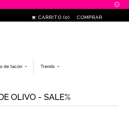
␡
CARRITO (
0
)
COMPRAR
o de tacón
Trends
DE OLIVO - SALE%