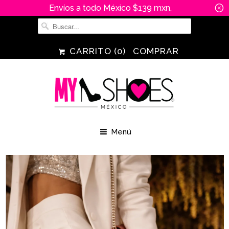
Envíos a todo México $139 mxn.
␡
CARRITO (
0
)
COMPRAR
Menú