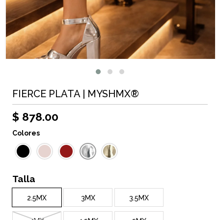
FIERCE PLATA | MYSHMX®
$ 878.00
Colores
Talla
2.5MX
3MX
3.5MX