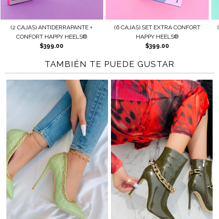
ANTIDERRAPANTE +
(6 CAJAS) SET EXTRA CONFORT
(2 CAJAS) AJUS
 HAPPY HEELS®
HAPPY HEELS®
HAPPY
$399.00
$399.00
$17
TAMBIÉN TE PUEDE GUSTAR