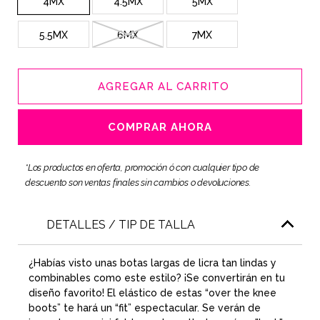
4MX
4.5MX
5MX
5.5MX
6MX
7MX
AGREGAR AL CARRITO
COMPRAR AHORA
*Los productos en oferta, promoción ó con cualquier tipo de
descuento son ventas finales sin cambios o devoluciones.
DETALLES / TIP DE TALLA
¿Habías visto unas botas largas de licra tan lindas y
combinables como este estilo? ¡Se convertirán en tu
diseño favorito! El elástico de estas “over the knee
boots” te hará un “fit” espectacular. Se verán de