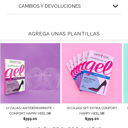
CAMBIOS Y DEVOLUCIONES
AGREGA UNAS PLANTILLAS
DERRAPANTE +
(6 CAJAS) SET EXTRA CONFORT
(2 CAJAS) AJUSTE +
PY HEELS®
HAPPY HEELS®
HAPPY HEE
.00
$399.00
$179.0