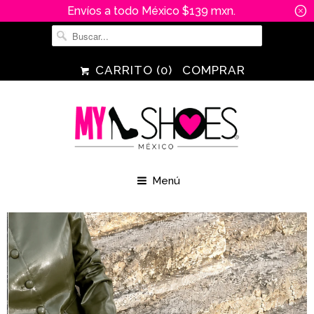
Envíos a todo México $139 mxn.
␡
CARRITO (
0
)
COMPRAR
Menú