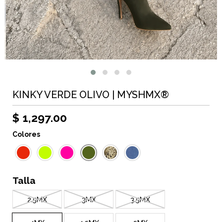
KINKY VERDE OLIVO | MYSHMX®
$ 1,297.00
Colores
Talla
2.5MX
3MX
3.5MX