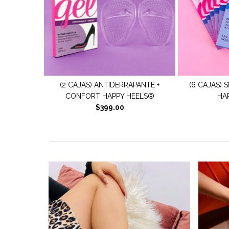
PANTE +
(6 CAJAS) SET EXTRA CONFORT
(2 CAJAS) 
EELS®
HAPPY HEELS®
HA
$399.00