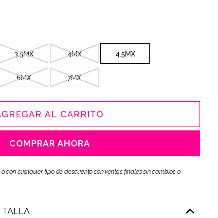
3.5MX
4MX
4.5MX
6MX
7MX
AGREGAR AL CARRITO
COMPRAR AHORA
 ó con cualquier tipo de descuento son ventas finales sin cambios o
E TALLA