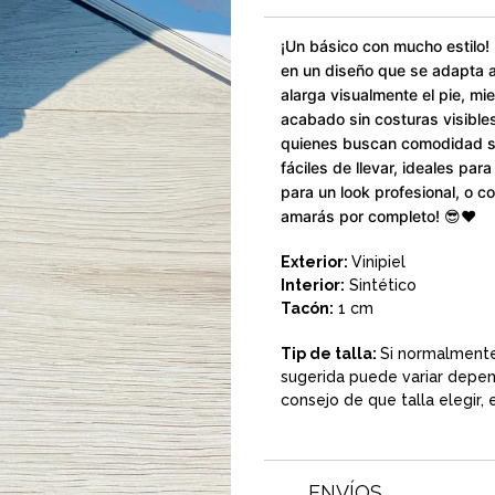
¡Un básico con mucho estilo!
en un diseño que se adapta a 
alarga visualmente el pie, mi
acabado sin costuras visibles
quienes buscan comodidad sin
fáciles de llevar, ideales par
para un look profesional, o co
amarás por completo! 😎❤️
Exterior:
Vinipiel
Interior:
Sintético
Tacón:
1 cm
Tip de talla:
Si normalment
sugerida puede variar depend
consejo de que talla elegir,
ENVÍOS