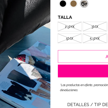
TALLA
2.5MX
3MX
5MX
5.5MX
*Los productos en oferta, promoción
devoluciones.
DETALLES / TIP D