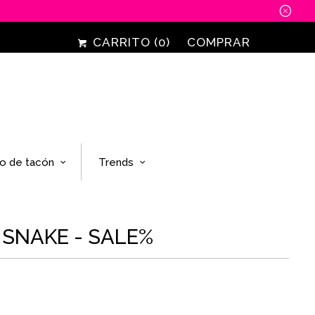
␡
CARRITO (
0
)
COMPRAR
o de tacón
Trends
SNAKE - SALE%