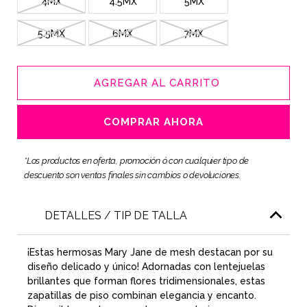
4MX
4.5MX
5MX
5.5MX
6MX
7MX
AGREGAR AL CARRITO
COMPRAR AHORA
*Los productos en oferta, promoción ó con cualquier tipo de
descuento son ventas finales sin cambios o devoluciones.
DETALLES / TIP DE TALLA
¡Estas hermosas Mary Jane de mesh destacan por su
diseño delicado y único! Adornadas con lentejuelas
brillantes que forman flores tridimensionales, estas
zapatillas de piso combinan elegancia y encanto.