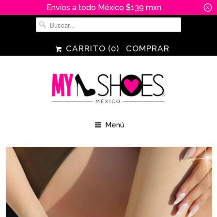
Envíos a todo México $139 mxn.
␡
CARRITO (
0
)
COMPRAR
Menú