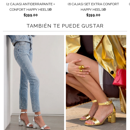
) ANTIDERRAPANTE +
(6 CAJAS) SET EXTRA CONFORT
(2 CAJAS) AJ
RT HAPPY HEELS®
HAPPY HEELS®
HAP
$399.00
$399.00
$
TAMBIÉN TE PUEDE GUSTAR