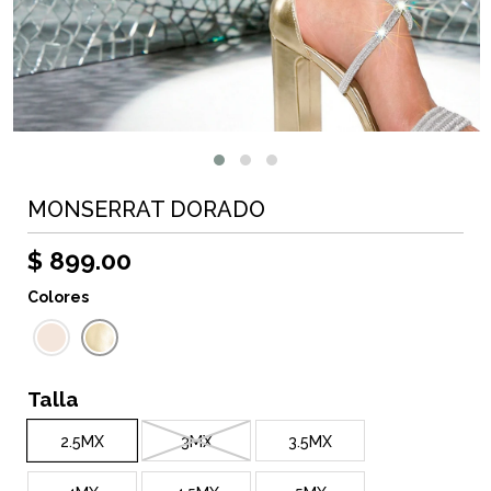
MONSERRAT DORADO
$ 899.00
Colores
Talla
2.5MX
3MX
3.5MX