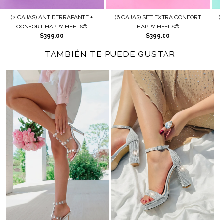
 +
(6 CAJAS) SET EXTRA CONFORT
(2 CAJAS) AJUSTE + PROTECCIÓ
HAPPY HEELS®
HAPPY HEELS®
$399.00
$179.00
TAMBIÉN TE PUEDE GUSTAR