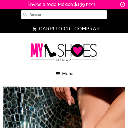
Envíos a todo México $139 mxn.
␡
CARRITO (
0
)
COMPRAR
Menú