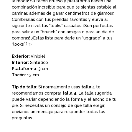
la moda! Su tacón grueso y plataforma hacen una
combinación increíble para que te sientas estable al
caminar, además de ganar centímetros de glamour.
Combínalas con tus prendas favoritas y eleva al
siguiente nivel tus “looks” casuales. ¡Son perfectas
para salir a un “brunch” con amigas o para un día de
compras! ¿Estás lista para darle un “upgrade” a tus
“looks”? ✨
Exterior:
Vinipiel
Interior:
Sintético
Plataforma
: 3 cm
Tacón:
13 cm
Tip de talla:
Si normalmente usas
talla 4
te
recomendamos comprar
talla
4.
La talla sugerida
puede variar dependiendo la forma y el ancho de tu
pie. Si necesitas un consejo de que talla elegir,
envíanos un mensaje para responder todas tus
preguntas.