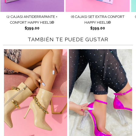
) ANTIDERRAPANTE +
(6 CAJAS) SET EXTRA CONFORT
(2 CAJAS) AJ
RT HAPPY HEELS®
HAPPY HEELS®
HAP
$399.00
$399.00
$
TAMBIÉN TE PUEDE GUSTAR