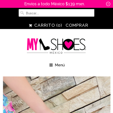
Envíos a todo México $139 mxn.
␡
CARRITO (
0
)
COMPRAR
Menú