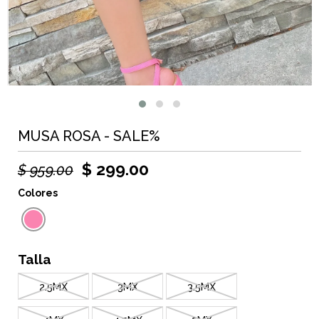
MUSA ROSA - SALE%
$ 299.00
$ 959.00
Colores
Talla
2.5MX
3MX
3.5MX