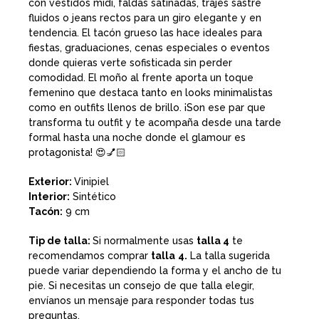
con vestidos midi, faldas satinadas, trajes sastre
fluidos o jeans rectos para un giro elegante y en
tendencia. El tacón grueso las hace ideales para
fiestas, graduaciones, cenas especiales o eventos
donde quieras verte sofisticada sin perder
comodidad. El moño al frente aporta un toque
femenino que destaca tanto en looks minimalistas
como en outfits llenos de brillo. ¡Son ese par que
transforma tu outfit y te acompaña desde una tarde
formal hasta una noche donde el glamour es
protagonista! 😍💅🏻
Exterior:
Vinipiel
Interior:
Sintético
Tacón:
9 cm
Tip de talla:
Si normalmente usas
talla 4
te
recomendamos comprar
talla
4.
La talla sugerida
puede variar dependiendo la forma y el ancho de tu
pie. Si necesitas un consejo de que talla elegir,
envíanos un mensaje para responder todas tus
preguntas.