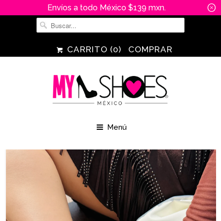
Envíos a todo México $139 mxn.
␡
CARRITO (
0
)
COMPRAR
Menú