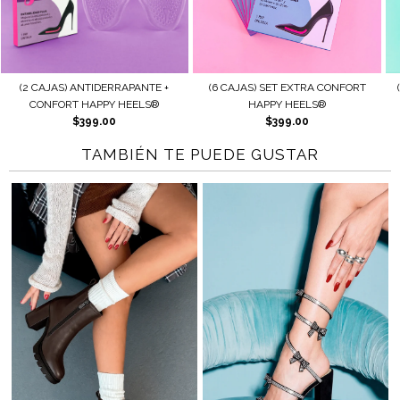
) ANTIDERRAPANTE +
(6 CAJAS) SET EXTRA CONFORT
(2 CAJAS) AJ
RT HAPPY HEELS®
HAPPY HEELS®
HAP
$399.00
$399.00
$
TAMBIÉN TE PUEDE GUSTAR