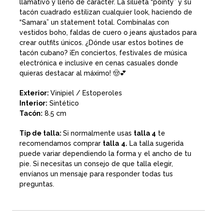
llamativo y lleno de carácter. La silueta “pointy” y su
tacón cuadrado estilizan cualquier look, haciendo de
“Samara” un statement total. Combínalas con
vestidos boho, faldas de cuero o jeans ajustados para
crear outfits únicos. ¿Dónde usar estos
botines de
tacón cubano
? ¡En conciertos, festivales de música
electrónica e inclusive en cenas casuales donde
quieras destacar al máximo! 🤠💕
Exterior:
Vinipiel / Estoperoles
Interior:
Sintético
Tacón:
8.5 cm
Tip de talla:
Si normalmente usas
talla 4
te
recomendamos comprar
talla
4.
La talla sugerida
puede variar dependiendo la forma y el ancho de tu
pie. Si necesitas un consejo de que talla elegir,
envíanos un mensaje para responder todas tus
preguntas.