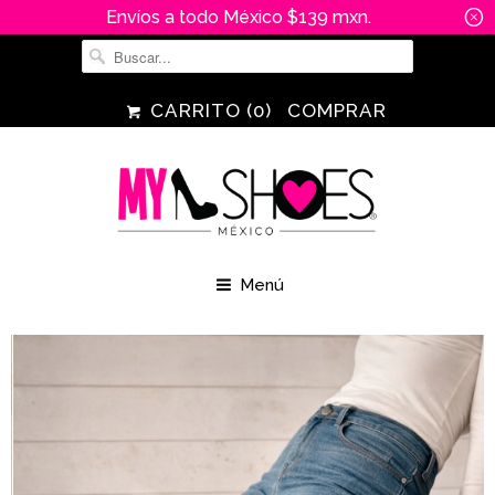
Envíos a todo México $139 mxn.
␡
CARRITO (
0
)
COMPRAR
Menú