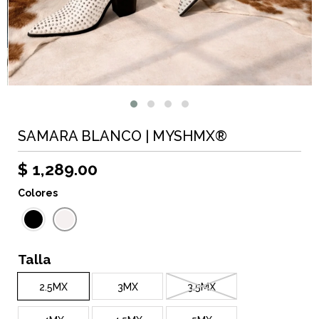
SAMARA BLANCO | MYSHMX®
$ 1,289.00
Colores
Talla
2.5MX
3MX
3.5MX