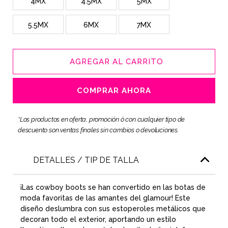
4MX
4.5MX
5MX
5.5MX
6MX
7MX
AGREGAR AL CARRITO
COMPRAR AHORA
*Los productos en oferta, promoción ó con cualquier tipo de
descuento son ventas finales sin cambios o devoluciones.
DETALLES / TIP DE TALLA
¡Las
cowboy boots
se han convertido en las
botas de
moda
favoritas de las amantes del glamour! Este
diseño deslumbra con sus estoperoles metálicos que
decoran todo el exterior, aportando un estilo