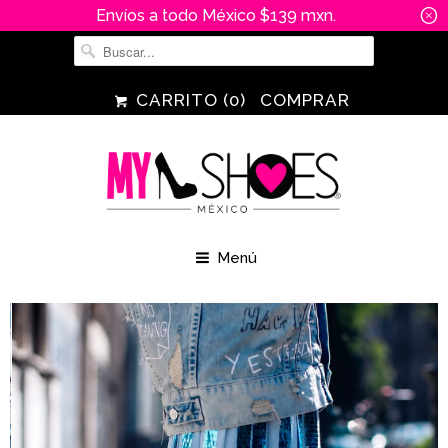
Envíos a todo México $139 mxn.
␡
CARRITO (
0
)
COMPRAR
Menú