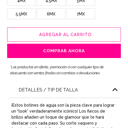
4MX
4.5MX
5MX
5.5MX
6MX
7MX
AGREGAR AL CARRITO
COMPRAR AHORA
*Los productos en oferta, promoción ó con cualquier tipo de
descuento son ventas finales sin cambios o devoluciones.
DETALLES / TIP DE TALLA
¡Estos botines de aguja son la pieza clave para lograr
un “look” verdaderamente icónico! Los flecos de
brillos añaden un toque de glamour que te hará
destacar con cada paso. Su corte vaquero y