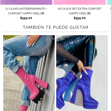
NTIDERRAPANTE +
(6 CAJAS) SET EXTRA CONFORT
(2 CAJAS) AJUST
HAPPY HEELS®
HAPPY HEELS®
HAPPY 
399.00
$399.00
$179
TAMBIÉN TE PUEDE GUSTAR