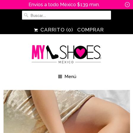
Envíos a todo México $139 mxn.
␡
CARRITO (
0
)
COMPRAR
Menú