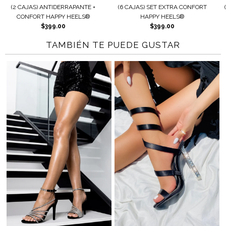
NTIDERRAPANTE +
(6 CAJAS) SET EXTRA CONFORT
(2 CAJAS) AJUST
HAPPY HEELS®
HAPPY HEELS®
HAPPY 
399.00
$399.00
$179
TAMBIÉN TE PUEDE GUSTAR